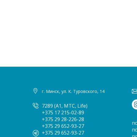
г. Минск, ул. К. Туровского, 14
7289 (A1, МТС, Life)
+375 17 215-02-89
+375 29 28-226-28
п
+375 29 652-93-27
п
+375 29 652-93-27
п