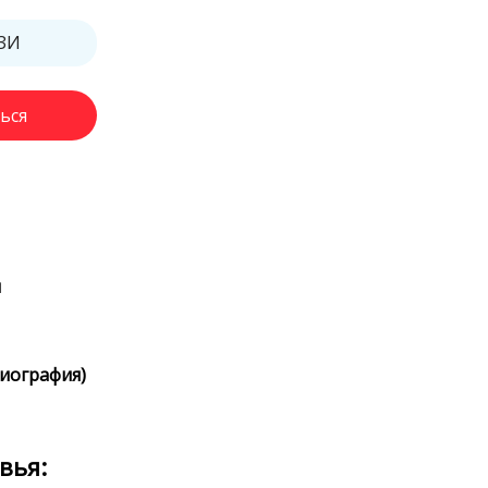
ЗИ
ься
я
иография)
вья: